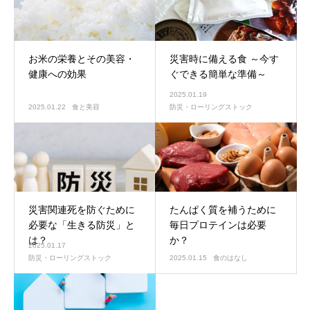
お米の栄養とその美容・
災害時に備える食 ～今す
健康への効果
ぐできる簡単な準備～
2025.01.19
2025.01.22
食と美容
防災・ローリングストック
災害関連死を防ぐために
たんぱく質を補うために
必要な「生きる防災」と
毎日プロテインは必要
は？
か？
2025.01.17
防災・ローリングストック
2025.01.15
食のはなし