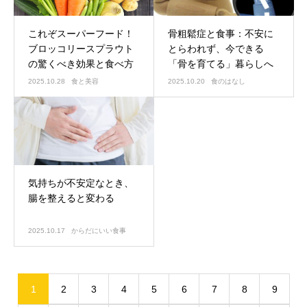
これぞスーパーフード！
骨粗鬆症と食事：不安に
ブロッコリースプラウト
とらわれず、今できる
の驚くべき効果と食べ方
「骨を育てる」暮らしへ
2025.10.28
食と美容
2025.10.20
食のはなし
気持ちが不安定なとき、
腸を整えると変わる
2025.10.17
からだにいい食事
1
2
3
4
5
6
7
8
9