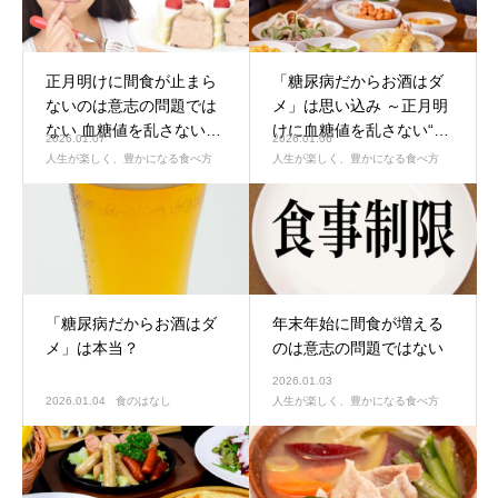
正月明けに間食が止まら
「糖尿病だからお酒はダ
ないのは意志の問題では
メ」は思い込み ～正月明
ない 血糖値を乱さない
けに血糖値を乱さない“飲
2026.01.07
2026.01.06
「おやつの戻し方」
み直し”の考え方～
人生が楽しく、豊かになる食べ方
人生が楽しく、豊かになる食べ方
「糖尿病だからお酒はダ
年末年始に間食が増える
メ」は本当？
のは意志の問題ではない
2026.01.03
2026.01.04
食のはなし
人生が楽しく、豊かになる食べ方