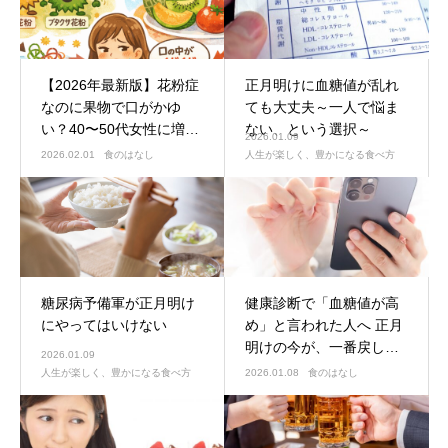
【2026年最新版】花粉症
正月明けに血糖値が乱れ
なのに果物で口がかゆ
ても大丈夫～一人で悩ま
い？40〜50代女性に増え
ない、という選択～
2026.01.09
る「口腔アレルギー症候
2026.02.01
食のはなし
人生が楽しく、豊かになる食べ方
群」とは【管理栄養士解
説】
糖尿病予備軍が正月明け
健康診断で「血糖値が高
にやってはいけない
め」と言われた人へ 正月
明けの今が、一番戻しや
2026.01.09
すい理由
人生が楽しく、豊かになる食べ方
2026.01.08
食のはなし