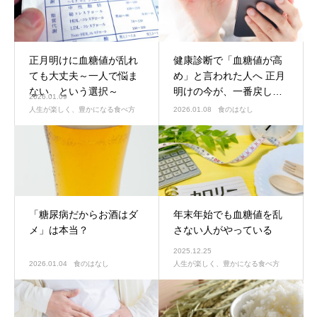
正月明けに血糖値が乱れ
健康診断で「血糖値が高
ても大丈夫～一人で悩ま
め」と言われた人へ 正月
ない、という選択～
明けの今が、一番戻しや
2026.01.09
すい理由
人生が楽しく、豊かになる食べ方
2026.01.08
食のはなし
「糖尿病だからお酒はダ
年末年始でも血糖値を乱
メ」は本当？
さない人がやっている
2025.12.25
2026.01.04
食のはなし
人生が楽しく、豊かになる食べ方