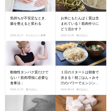
気持ちが不安定なとき、
お米にもたんぱく質は含
腸を整えると変わる
まれている！筋肉作りに
どう活かす？
2025.10.17
からだにいい食事
2024.11.30
食のはなし
動物性タンパク質だけで
１日のスタートは朝食で
ない！筋肉増強に必要な
決まる！朝ごはん＋みそ
食事法：
汁のパワーでエンジン全
開
2024.11.27
食のはなし
2024.09.12
食のはなし