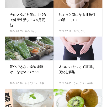
夫のメタボ対策に！和食
ちょっと気になる甘味料
で健康生活(2024.9月更
の話 （１）
新）
2024.09.05
食のはなし
2024.07.19
食のはなし
消化できない食物繊維
３つの力をつけて頑固な
が、なぜ体にいい？
便秘を解消
2024.06.10
からだにいい食事
2024.06.05
からだにいい食事