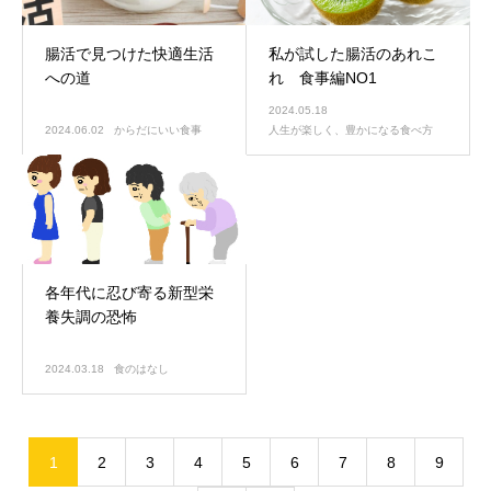
腸活で見つけた快適生活
私が試した腸活のあれこ
への道
れ 食事編NO1
2024.05.18
2024.06.02
からだにいい食事
人生が楽しく、豊かになる食べ方
各年代に忍び寄る新型栄
養失調の恐怖
2024.03.18
食のはなし
1
2
3
4
5
6
7
8
9