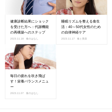
健康診断結果にショック
睡眠リズムを整える食生
を受けた方へ：代謝機能
活：40～50代女性のため
の再構築へのステップ
の自律神経ケア
2023.11.18
食のはなし
2023.11.17
食と美容
毎日の疲れを吹き飛ば
す！栄養バランスメニュ
ー
2023.11.07
食のはなし