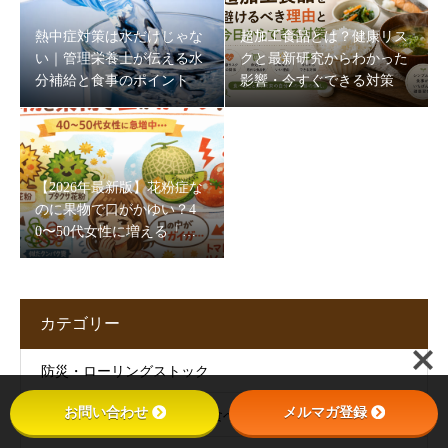
熱中症対策は水だけじゃな
超加工食品とは？健康リス
い｜管理栄養士が伝える水
クと最新研究からわかった
分補給と食事のポイント
影響・今すぐできる対策
【2026年最新版】花粉症な
のに果物で口がかゆい？4
0〜50代女性に増える「口
腔アレルギー症候群」とは
【管理栄養士解説】
カテゴリー
防災・ローリングストック
お問い合わせ
メルマガ登録
人生が楽しく、豊かになる食べ方