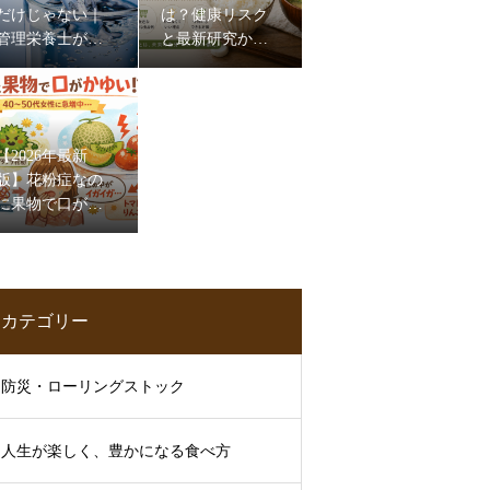
だけじゃない｜
は？健康リスク
管理栄養士が伝
と最新研究から
える水分補給と
わかった影響・
食事のポイント
今すぐできる対
策
【2026年最新
版】花粉症なの
に果物で口がか
ゆい？40〜50代
女性に増える
「口腔アレルギ
ー症候群」とは
カテゴリー
【管理栄養士解
説】
防災・ローリングストック
人生が楽しく、豊かになる食べ方