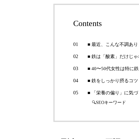
Contents
■ 最近、こんな不調あ
■ 鉄は「酸素」だけじ
■ 40〜50代女性は特
■ 鉄をしっかり摂るコツ
■ 「栄養の偏り」に気
🔍SEOキーワード