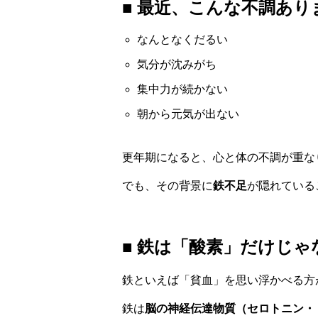
■ 最近、こんな不調あり
なんとなくだるい
気分が沈みがち
集中力が続かない
朝から元気が出ない
更年期になると、心と体の不調が重な
でも、その背景に
鉄不足
が隠れている
■ 鉄は「酸素」だけじ
鉄といえば「貧血」を思い浮かべる方
鉄は
脳の神経伝達物質（セロトニン・