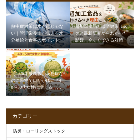
熱中症対策は水だけじゃな
超加工食品とは？健康リス
い｜管理栄養士が伝える水
クと最新研究からわかった
分補給と食事のポイント
影響・今すぐできる対策
【2026年最新版】花粉症な
のに果物で口がかゆい？4
0〜50代女性に増える「口
腔アレルギー症候群」とは
【管理栄養士解説】
カテゴリー
防災・ローリングストック