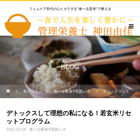
フェムケア世代の心とカラダを”食べる思考”で整える
BLOG
食のコラム
食べる断食®実践レポ
デトックスして理想の私になる！若玄米リセットプログラム
デトックスして理想の私になる！若玄米リセ
ットプログラム
2022.10.19
食べる断食®実践レポ