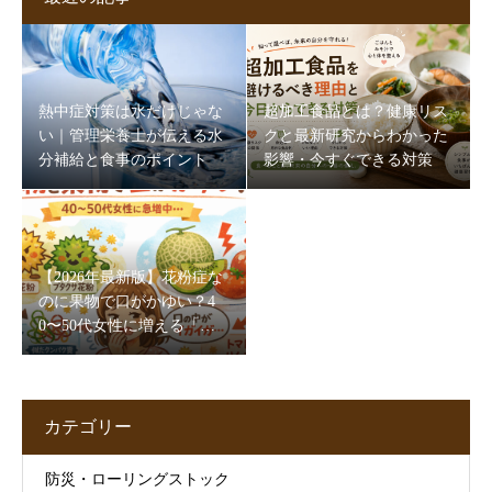
熱中症対策は水だけじゃな
超加工食品とは？健康リス
い｜管理栄養士が伝える水
クと最新研究からわかった
分補給と食事のポイント
影響・今すぐできる対策
【2026年最新版】花粉症な
のに果物で口がかゆい？4
0〜50代女性に増える「口
腔アレルギー症候群」とは
【管理栄養士解説】
カテゴリー
防災・ローリングストック