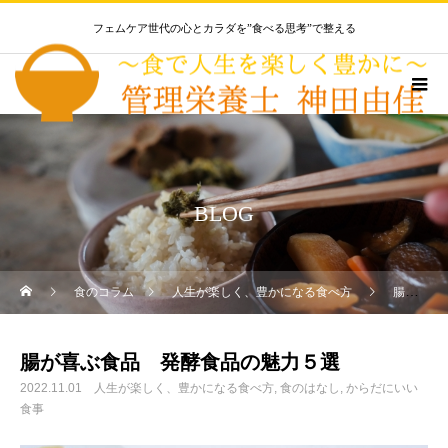
フェムケア世代の心とカラダを”食べる思考”で整える
BLOG
食のコラム
人生が楽しく、豊かになる食べ方
腸が喜ぶ食品 発酵食品の魅力５選
腸が喜ぶ食品 発酵食品の魅力５選
2022.11.01
人生が楽しく、豊かになる食べ方
食のはなし
からだにいい
食事