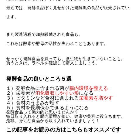
最近では、発酵食品ぽく見せかけた発酵風の食品が販売されてい
ます。
また製造過程で加熱殺菌された食品も。
これらは酵素や酵母の活性が失われこともあります。
せっかく発酵食品を買っても、微生物が生きていないことも。
買うときは、ラベルを確認して購入しましょう。
発酵食品の良いところ５選
１）発酵食品に含まれる菌が
腸内環境を整える
２）栄養素が
消化吸収
しやすい形
になる
３）ビタミンなど食材に
含まれる
栄養素を
増やす
４）食材のうまみが増す
５）食材を長期保存
できるようになる
発酵食品って魅力的と思いませんか？
毎日取り入れると腸内環境が整い、健康や美容に役立ちます。
是非、身近な食品から取り入れていきましょう！
この記事をお読みの方はこちらもオススメです