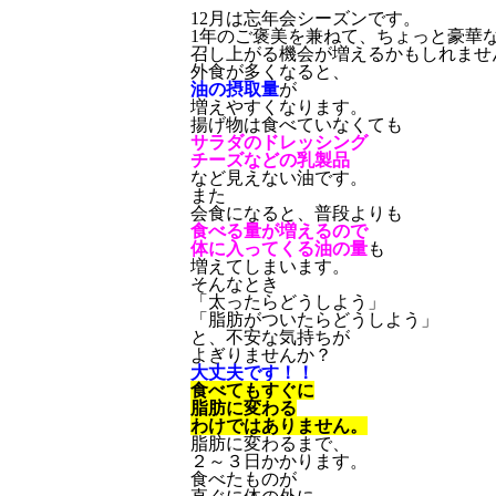
12月は忘年会シーズンです。
1年のご褒美を兼ねて、
ちょっと豪華
召し上がる機会が
増えるかもしれませ
外食が多くなると、
油の摂取量
が
増えやすくなります。
揚げ物は食べていなくても
サラダのドレッシング
チーズなどの乳製品
など見えない油です。
また
会食になると、普段よりも
食べる量が増えるので
体に入ってくる油の量
も
増えてしまいます。
そんなとき
「太ったらどうしよう」
「脂肪がついたらどうしよう」
と、不安な気持ちが
よぎりませんか？
大丈夫です！！
食べてもすぐに
脂肪に変わる
わけではありません。
脂肪に変わるまで、
２～３日かかります。
食べたものが