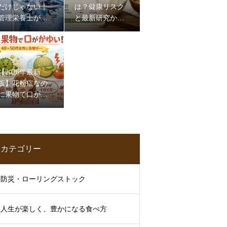
だけじゃない｜
は？健康リスク
管理栄養士が伝
と最新研究から
える水分補給と
わかった影響・
食事のポイント
今すぐできる対
策
【2026年最新
版】花粉症なの
に果物で口がか
ゆい？40〜50代
女性に増える
「口腔アレルギ
ー症候群」とは
カテゴリー
【管理栄養士解
説】
防災・ローリングストック
人生が楽しく、豊かになる食べ方