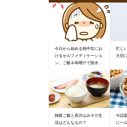
今日から始める熱中症にお
忙し
けるセルフメディケーショ
大切
ン。ご飯＆味噌汁で脱水症
予防
雑穀ご飯と具沢山みそ汁生
今話
活はどんなもの？
にヘ