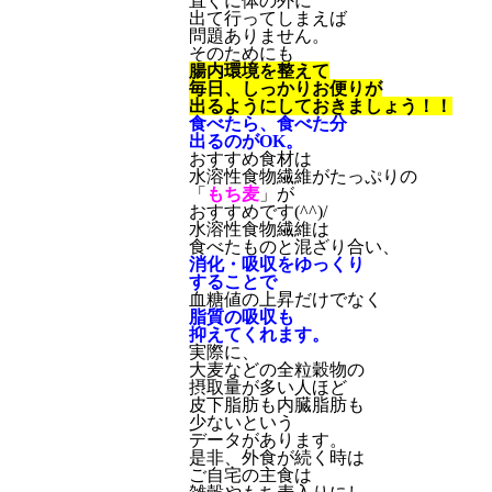
直ぐに体の外に
出て行ってしまえば
問題ありません。
そのためにも
腸内環境を整えて
毎日、しっかりお便りが
出るようにしておきましょう！！
食べたら、食べた分
出るのがOK。
おすすめ食材は
水溶性食物繊維がたっぷりの
「
もち麦
」が
おすすめです(^^)/
水溶性食物繊維は
食べたものと混ざり合い、
消化・吸収をゆっくり
することで
血糖値の上昇だけでなく
脂質の吸収も
抑えてくれます。
実際に、
大麦などの全粒穀物の
摂取量が多い人ほど
皮下脂肪も内臓脂肪も
少ないという
データがあります。
是非、外食が続く時は
ご自宅の主食は