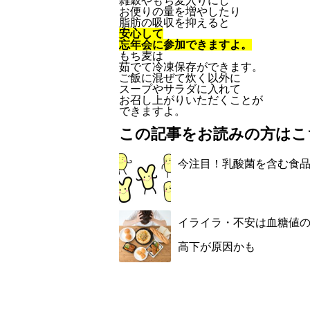
雑穀やもち麦入りにし
お便りの量を増やしたり
脂肪の吸収を抑えると
安心して
忘年会に参加できますよ。
もち麦は
茹でて冷凍保存ができます。
ご飯に混ぜて炊く以外に
スープやサラダに入れて
お召し上がりいただくことが
できますよ。
この記事をお読みの方はこ
今注目！乳酸菌を含む食
イライラ・不安は血糖値
高下が原因かも