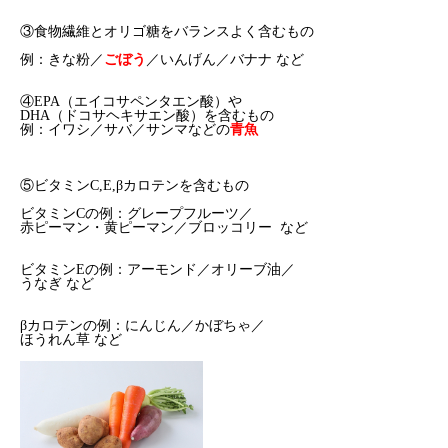
③食物繊維とオリゴ糖をバランスよく含むもの
例：きな粉／
ごぼう
／いんげん／バナナ など
④EPA（エイコサペンタエン酸）や
DHA（ドコサヘキサエン酸）を含むもの
例：イワシ／サバ／サンマなどの
青魚
⑤ビタミンC,E,βカロテンを含むもの
ビタミンCの例：グレープフルーツ／
赤ピーマン・黄ピーマン／ブロッコリー など
ビタミンEの例：アーモンド／オリーブ油／
うなぎ など
βカロテンの例：にんじん／かぼちゃ／
ほうれん草 など