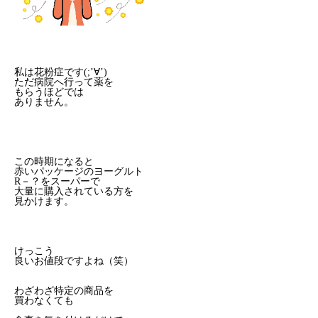
私は花粉症です(;’∀’)
ただ病院へ行って薬を
もらうほどでは
ありません。
この時期になると
赤いパッケージのヨーグルト
R－？をスーパーで
大量に購入されている方を
見かけます。
けっこう
良いお値段ですよね（笑）
わざわざ特定の商品を
買わなくても