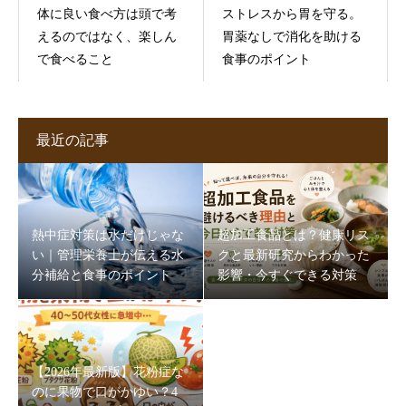
体に良い食べ方は頭で考
ストレスから胃を守る。
えるのではなく、楽しん
胃薬なしで消化を助ける
で食べること
食事のポイント
最近の記事
熱中症対策は水だけじゃな
超加工食品とは？健康リス
い｜管理栄養士が伝える水
クと最新研究からわかった
分補給と食事のポイント
影響・今すぐできる対策
【2026年最新版】花粉症な
のに果物で口がかゆい？4