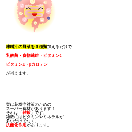
味噌汁の野菜を３種類
加えるだけで
乳酸菌・食物繊維・ビタミンC
ビタミンE・βカロテン
が補えます。
実は花粉症対策のための
スーパー食材があります！
それは「
雑穀
」です。
雑穀にはビタミンやミネラルが
多いだけでなく、
抗酸化作用
があります。