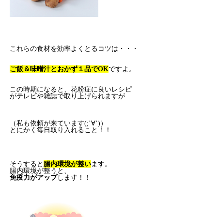
これらの食材を効率よくとるコツは・・・
ご飯＆味噌汁とおかず１品でOK
ですよ。
この時期になると、花粉症に良いレシピ
がテレビや雑誌で取り上げられますが
（私も依頼が来ています(;’∀’)）
とにかく毎日取り入れること！！
そうすると
腸内環境が整い
ます。
腸内環境が整うと、
免疫力がアップ
します！！