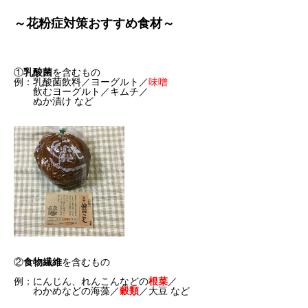
～花粉症対策おすすめ食材～
①
乳酸菌
を含むもの
例：乳酸菌飲料／ヨーグルト／
味噌
飲むヨーグルト／キムチ／
ぬか漬け など
②
食物繊維
を含むもの
例：にんじん、れんこんなどの
根菜
／
わかめなどの海藻／
穀類
／大豆 など